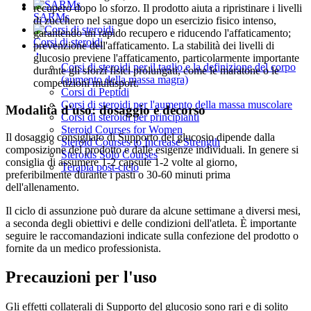
recupero dopo lo sforzo. Il prodotto aiuta a ripristinare i livelli
SARMs
di zucchero nel sangue dopo un esercizio fisico intenso,
garantendo un rapido recupero e riducendo l'affaticamento;
Corsi di steroidi
prevenzione dell'affaticamento. La stabilità dei livelli di
glucosio previene l'affaticamento, particolarmente importante
Corsi di steroidi per il taglio e la definizione del corpo
durante gli sforzi fisici prolungati, come le maratone o le
(aumento della massa magra)
competizioni multisport.
Corsi di Peptidi
Corsi di steroidi per l'aumento della massa muscolare
Modalità d'uso: dosaggio e decorso
Corsi di steroidi per principianti
Steroid Courses for Women
Il dosaggio consigliato di Supporto del glucosio dipende dalla
Steroid Courses to Increase Strength
composizione del prodotto e dalle esigenze individuali. In genere si
Steroids Solo Courses
consiglia di assumere 1-2 capsule 1-2 volte al giorno,
Terapia post-ciclo
preferibilmente durante i pasti o 30-60 minuti prima
dell'allenamento.
Il ciclo di assunzione può durare da alcune settimane a diversi mesi,
a seconda degli obiettivi e delle condizioni dell'atleta. È importante
seguire le raccomandazioni indicate sulla confezione del prodotto o
fornite da un medico professionista.
Precauzioni per l'uso
Gli effetti collaterali di Supporto del glucosio sono rari e di solito