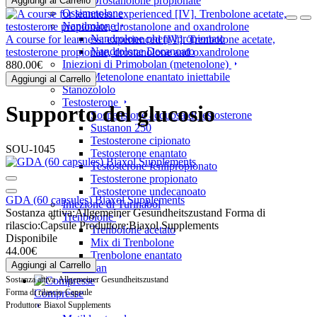
Drostanolone propionate
Aggiungi al Carrello
Ossimetolone
Nandrolone
Nandrolone phenylpropionato
A course for leanness: experienced [IV]. Trenbolone acetate,
Nandrolone Decanoato
testosterone propionate, drostanolone and oxandrolone
Iniezioni di Primobolan (metenolone)
880.00€
Metenolone enantato iniettabile
Aggiungi al Carrello
Stanozololo
Testosterone
Supporto del glucosio
Sospensione acquosa di testosterone
Sustanon 250
Testosterone cipionato
SOU-1045
Testosterone enantato
Testosterone fenilpropionato
Testosterone propionato
Testosterone undecanoato
GDA (60 capsules) Biaxol Supplements
Iniezione di Turinabol
Sostanza attiva:
Allgemeiner Gesundheitszustand
Forma di
Trenbolone
rilascio:
Capsule
Produttore:
Biaxol Supplements
Trenbolone acetato
Disponibile
Mix di Trenbolone
44.00€
Trenbolone enantato
Aggiungi al Carrello
Parabolan
Sostanza attiva
Allgemeiner Gesundheitszustand
Forma di rilascio
Capsule
Compresse
Produttore
Biaxol Supplements