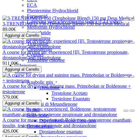
ECA
Phentermine Hydrochlorid
Furosemid
L-tiroxina sodica/levotiroxina sodica (LT4 sodio)
3-TRENBOMED 150 (Trenbolone Blend) 150 mg Deus Medical
Metformin Hydrochlorid
89.00€
Semaglutide
Aggiungi al Carrello
Sibutramina
Tirzepatide
Clenbuterolo
A course for drying up: experienced [II]. Testosterone propionate,
Cytomel
drostanolone and oxandrolone
Yohimbine chlorine
911.00€
Aggiungi al Carrello
Iniezioni
Anabolic mix
A course for drying and gaining mass. Primobolan or Boldenone +
Trestolone
testosterone
Trestolone Acetato
579.00€
Trestolone Enantato
Aggiungi al Carrello
Iniezioni di Metandienone
Syntol
Boldenone
A course for mass: experienced. Boldenone, testosterone enanthate,
Dihydroboldenone Cipionato
insulin, testosterone propionate and drostanolone
Drostanolone
426.00€
Drostanolone enantato