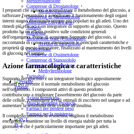
Metildrostanolone
Compresse di Drostanolone
I preparati che aiutano a normalizzare il metabolismo del glucosio, a
Metildrostanolone
rafforzare l'organismo e a migliorare il funzionamento degli organi
Compresse di Metandienone
interni stanno diventando sempre più popolari tra gli atleti. Uno dei
Mildronate Dihydricume
rimedi più efficaci è un integratore di supporto al glucosio. Questo
Andriol
prodotto ha un effetto positivo sulle condizioni generali
Halotestin
dell'organismo. Prima di acquistare Supporto del glucosio, si
Metenolone orale (Primobolan)
raccomanda di conoscere attentamente le principali caratteristiche e
Acetato di metenolone
proprietà di questo integratore, finalizzato al mantenimento dei livelli
Oxandrolone
di glucosio nel sangue.
Compresse di Ossimetolone
Compresse di Stanozololo
Azione farmacologica e caratteristiche
Compresse di Trenbolone
Methyltrenbolone
Turinabol
Supporto del glucosio è un integratore biologico appositamente
studiato per favorire il normale metabolismo del glucosio
Peptide
nell'organismo. I componenti attivi di questo prodotto
contribuiscono a migliorare l'assorbimento del glucosio da parte
Acqua germicida
delle cellule, a mantenere livelli ottimali di zucchero nel sangue e ad
Muscle Building Products
aumentare la sensibilità delle cellule all'insulina.
Farmaci per perdere peso
Farmaci per la resistenza
Il complesso aumenta la resistenza, migliora il metabolismo
energetico e mantiene un livello di energia stabile per tutta la
PCT
giornata, il che è particolarmente importante per gli atleti.