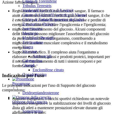
Citrato di Toremifene
Azione farmacologica:
Tribulus Terrestris
Vardenafil (generico di Levitra)
Regolazione dei livelli di zucchero nel sangue. Il farmaco
Citrato di Sildenafil (generico di Viagra)
aiuta a mantenere stabili i livelli di glucosio nel sangue, il che
Citrato di Tadalafil (generico di Cialis)
è essenziale per evitare fluttuazioni improvvise e perdite di
Dapoxetina (Priligy)
energia. Può aiutare a evitare l'ipoglicemia e l'iperglicemia;
Isotretinoina
migliorare l'assorbimento del glucosio. Alcuni componenti
Magnesio
della formula possono migliorare l'assorbimento del glucosio
Modafinil (Provigil)
da parte delle cellule dell'organismo, contribuendo a
Telmisartano
migliorare la salute muscolare complessiva e il metabolismo
Viagra
energetico;
Vitamine
Supporto metabolico. Il complesso aiuta l'organismo a
Aminoacidi
elaborare carboidrati, grassi e prodotti proteici, importanti per
Cabergolina
il normale funzionamento di tutti i sistemi corporei e per
Clomid
fornire energia.
Enclomifene citrato
Gonadotropina
Indicazioni per l'uso
Proormone
Le principali indicazioni per l'uso di Supporto del glucosio
comprendono:
Deidroepiandrosterone
Apporto energetico. I carichi sportivi richiedono un notevole
Ormone della crescita
dispendio energetico e la stabilizzazione dei livelli di glucosio
aiuta gli atleti a mantenere prestazioni elevate durante gli
Somatropina
allenamenti e le gare;