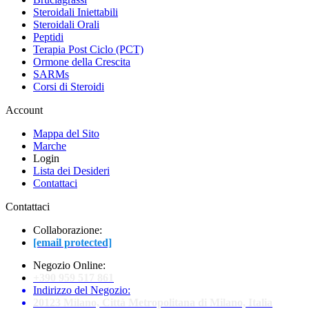
Steroidali Iniettabili
Steroidali Orali
Peptidi
Terapia Post Ciclo (PCT)
Ormone della Crescita
SARMs
Corsi di Steroidi
Account
Mappa del Sito
Marche
Login
Lista dei Desideri
Contattaci
Contattaci
Collaborazione:
[email protected]
Negozio Online:
+390 959 517 861
Indirizzo del Negozio:
20123 Milano, Città Metropolitana di Milano, Italia