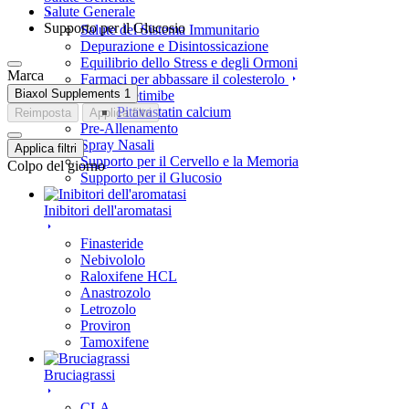
Salute Generale
Supporto per il Glucosio
Salute del Sistema Immunitario
Depurazione e Disintossicazione
Equilibrio dello Stress e degli Ormoni
Marca
Farmaci per abbassare il colesterolo
Biaxol Supplements
1
Ezetimibe
Pitavastatin calcium
Reimposta
Applica filtri
Pre-Allenamento
Spray Nasali
Applica filtri
Supporto per il Cervello e la Memoria
Colpo del giorno
Supporto per il Glucosio
Inibitori dell'aromatasi
Finasteride
Nebivololo
Raloxifene HCL
Anastrozolo
Letrozolo
Proviron
Tamoxifene
Bruciagrassi
CLA